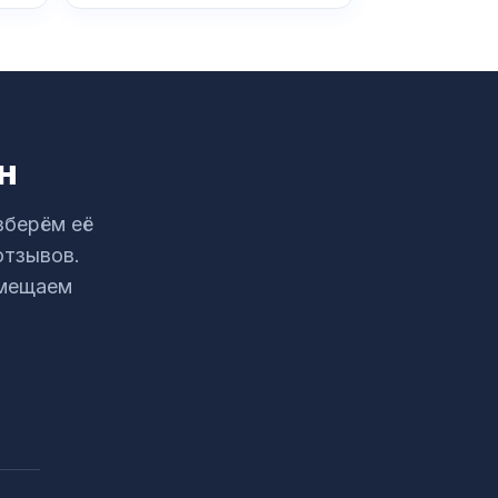
н
зберём её
отзывов.
змещаем