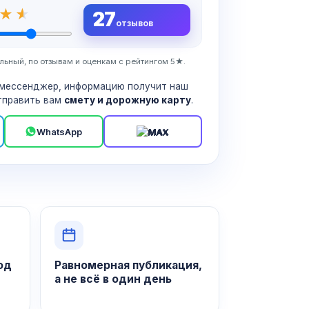
27
отзывов
льный, по отзывам и оценкам с рейтингом 5★.
мессенджер, информацию получит наш
тправить вам
смету и дорожную карту
.
WhatsApp
MAX
од
Равномерная публикация,
а не всё в один день