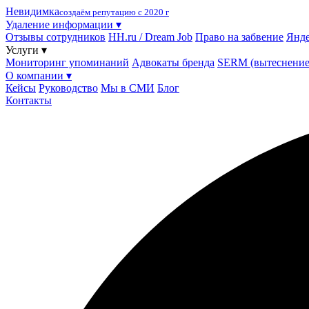
Невидимка
создаём репутацию с 2020 г
Удаление информации
▾
Отзывы сотрудников
HH.ru / Dream Job
Право на забвение
Янде
Услуги
▾
Мониторинг упоминаний
Адвокаты бренда
SERM (вытеснение
О компании
▾
Кейсы
Руководство
Мы в СМИ
Блог
Контакты