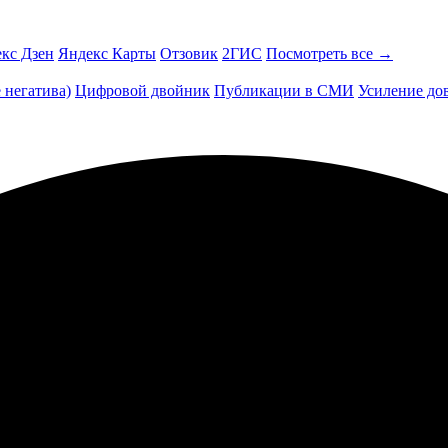
кс Дзен
Яндекс Карты
Отзовик
2ГИС
Посмотреть все →
 негатива)
Цифровой двойник
Публикации в СМИ
Усиление до